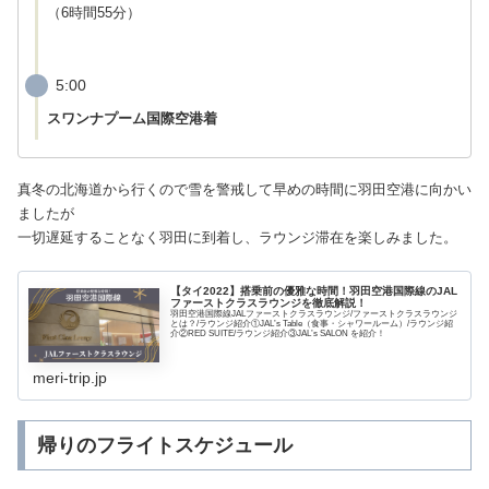
（6時間55分）
5:00
スワンナプーム国際空港着
真冬の北海道から行くので雪を警戒して早めの時間に羽田空港に向かい
ましたが
一切遅延することなく羽田に到着し、ラウンジ滞在を楽しみました。
【タイ2022】搭乗前の優雅な時間！羽田空港国際線のJAL
ファーストクラスラウンジを徹底解説！
羽田空港国際線JALファーストクラスラウンジ/ファーストクラスラウンジ
とは？/ラウンジ紹介①JAL’s Table（食事・シャワールーム）/ラウンジ紹
介②RED SUITE/ラウンジ紹介③JAL’s SALON を紹介！
meri-trip.jp
帰りのフライトスケジュール