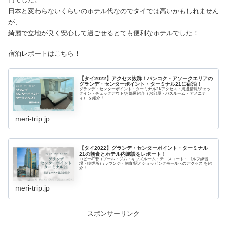
日本と変わらないくらいのホテル代なのでタイでは高いかもしれません
が、
綺麗で立地が良く安心して過ごせるとても便利なホテルでした！
宿泊レポートはこちら！
【タイ2022】アクセス抜群！バンコク・アソークエリアの
グランデ・センターポイント・ターミナル21に宿泊！
グランデ・センターポイント・ターミナル21/アクセス・周辺情報/チェッ
クイン・チェックアウト/お部屋紹介（お部屋・バスルーム・アメニテ
ィ） を紹介！
meri-trip.jp
【タイ2022】グランデ・センターポイント・ターミナル
21の朝食とホテル内施設をレポート！
ロビー/F階（プール・ジム・キッズルーム・テニスコート・ゴルフ練習
場・喫煙所）/ラウンジ・朝食/駅とショッピングモールへのアクセス を紹
介！
meri-trip.jp
スポンサーリンク