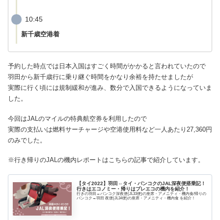
10:45
新千歳空港着
予約した時点では日本入国はすごく時間がかかると言われていたので
羽田から新千歳行に乗り継ぐ時間をかなり余裕を持たせましたが
実際に行く頃には規制緩和が進み、数分で入国できるようになっていま
した。
今回はJALのマイルの特典航空券を利用したので
実際の支払いは燃料サーチャージや空港使用料など一人あたり27,360円
のみでした。
※行き帰りのJALの機内レポートはこちらの記事で紹介しています。
【タイ2022】羽田⇔タイ・バンコクのJAL深夜便搭乗記！
行きはエコノミー・帰りはプレエコの機内を紹介！
行きの羽田→バンコク深夜便(JL33便)の座席・アメニティ・機内食/帰りの
バンコク→羽田 夜便(JL34便)の座席・アメニティ・機内食 を紹介！