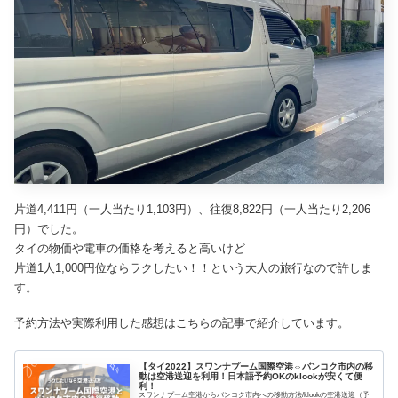
片道4,411円（一人当たり1,103円）、往復8,822円（一人当たり2,206
円）でした。
タイの物価や電車の価格を考えると高いけど
片道1人1,000円位ならラクしたい！！という大人の旅行なので許しま
す。
予約方法や実際利用した感想はこちらの記事で紹介しています。
【タイ2022】スワンナプーム国際空港⇔バンコク市内の移
動は空港送迎を利用！日本語予約OKのklookが安くて便
利！
スワンナプーム空港からバンコク市内への移動方法/klookの空港送迎（予