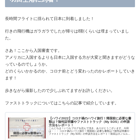
長時間フライトに揺られて日本に到着しました！
行きの飛行機はガラガラでしたが帰りは8割くらいは埋まっていまし
た。
さあ！ここから入国審査です。
アメリカに入国するよりも日本に入国する方が大変と聞きますがどうな
っているのでしょうか。
どのくらいかかるのか、コロナ前とどう変わったのかレポートしていき
ます！
歩きながら撮影したので少しぶれてますがお許しください。
ファストトラックについてはこちらの記事で紹介しています。
【ハワイ2022】コロナ禍のハワイ旅行！帰国前に必要な書
類は？陰性証明書やファストトラック（My SOS）の申請
方法をレポート！
こんにちは！いつもブログを読んで頂き、ありがとうございます。今回
は・・・ コロナ禍のハワイ旅行！帰国前に必要な書類は？陰性証明書や
ファストトラック（My SOS）の申請方法をレポート！前回はホノルル空
港到着後の入国審査の様子を紹介しました。...