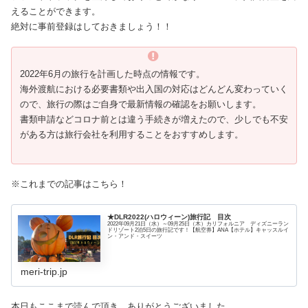
えることができます。
絶対に事前登録はしておきましょう！！
2022年6月の旅行を計画した時点の情報です。
海外渡航における必要書類や出入国の対応はどんどん変わっていく
ので、旅行の際はご自身で最新情報の確認をお願いします。
書類申請などコロナ前とは違う手続きが増えたので、少しでも不安
がある方は旅行会社を利用することをおすすめします。
※これまでの記事はこちら！
★DLR2022(ハロウィーン)旅行記 目次
2022年09月21日（水）～09月25日（木）カリフォルニア ディズニーラン
ドリゾート2泊5日の旅行記です！【航空券】ANA【ホテル】キャッスルイ
ン・アンド・スイーツ
meri-trip.jp
本日もここまで読んで頂き、ありがとうございました。