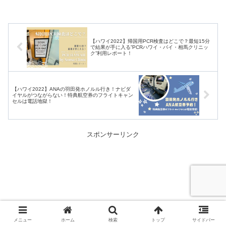
【ハワイ2022】帰国用PCR検査はどこで？最短15分
で結果が手に入る”PCRハワイ・バイ・相馬クリニッ
ク”利用レポート！
【ハワイ2022】ANAの羽田発ホノルル行き！ナビダ
イヤルがつながらない！特典航空券のフライトキャン
セルは電話地獄！
スポンサーリンク
メニュー
ホーム
検索
トップ
サイドバー