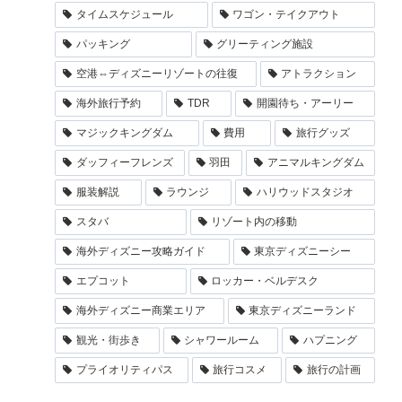
タイムスケジュール
ワゴン・テイクアウト
パッキング
グリーティング施設
空港⇔ディズニーリゾートの往復
アトラクション
海外旅行予約
TDR
開園待ち・アーリー
マジックキングダム
費用
旅行グッズ
ダッフィーフレンズ
羽田
アニマルキングダム
服装解説
ラウンジ
ハリウッドスタジオ
スタバ
リゾート内の移動
海外ディズニー攻略ガイド
東京ディズニーシー
エプコット
ロッカー・ベルデスク
海外ディズニー商業エリア
東京ディズニーランド
観光・街歩き
シャワールーム
ハプニング
プライオリティパス
旅行コスメ
旅行の計画