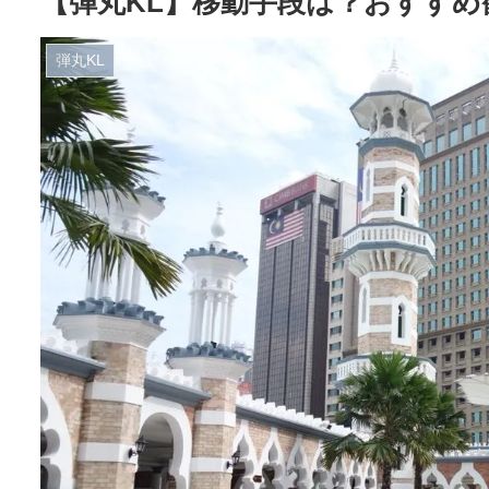
【弾丸KL】移動手段は？おすす
弾丸KL