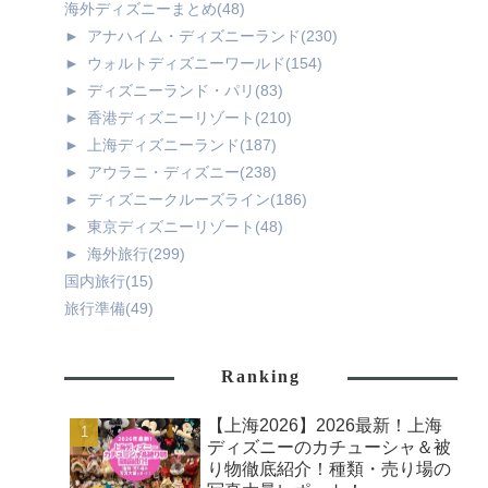
海外ディズニーまとめ
(48)
►
アナハイム・ディズニーランド
(230)
►
ウォルトディズニーワールド
(154)
►
ディズニーランド・パリ
(83)
►
香港ディズニーリゾート
(210)
►
上海ディズニーランド
(187)
►
アウラニ・ディズニー
(238)
►
ディズニークルーズライン
(186)
►
東京ディズニーリゾート
(48)
►
海外旅行
(299)
国内旅行
(15)
旅行準備
(49)
Ranking
【上海2026】2026最新！上海
ディズニーのカチューシャ＆被
り物徹底紹介！種類・売り場の