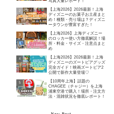
写真大量レポート！
【上海2026】2026最新！上海
ディズニーのお菓子お土産まと
め！種類・売り場は？ディズニ
ータウンが豊富すぎた！
【上海2026】上海ディズニー
のロッカー使い方徹底解説！場
所・料金・サイズ・注意点まと
め
【上海2026】2026最新！上海
ディズニーのズートピアグッズ
完全ガイド！映画ズートピア2
公開で新作大量登場♡
【10周年上海】話題の
CHAGEE（チャジー）を上海
浦東空港で購入！場所・注文方
法・混雑状況を徹底レポート！
New Post