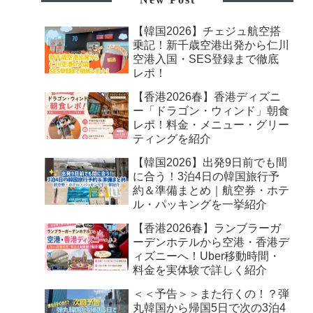
【韓国2026】チェジュ航空搭
乗記！新千歳空港出発から仁川
空港入国・SES登録まで徹底
レポ！
【香港2026春】香港ディズニ
ー「ドラゴン・ウィンド」朝食
レポ！料金・メニュー・グリー
ティングを紹介
【韓国2026】出発9日前でも間
に合う！3泊4日の韓国旅行予
約＆準備まとめ｜航空券・ホテ
ル・パッキングを一挙紹介
【香港2026春】ランブラーガ
ーデンホテルから空港・香港デ
ィズニーへ！Uber移動時間・
料金を実体験で詳しく紹介
＜＜予告＞＞また行くの！？弾
丸韓国から帰国5日で次の3泊4