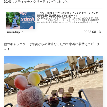
10:45にスティッチとグリーティングしました。
【ハワイ2022】アウラニでスティッチとグリーティング！
開催場所や混雑状況などをレポート！
こんにちは！いつもブログを読んで頂き、ありがとうございます。今回
は・・・ アウラニでスティッチとグリーティング！開催場所や混雑状況
などをレポート！前回はプルートのグリーティングを紹介しました。▶
コイポンドにドナルドが登場！混雑状況などグリーティングの様子をレポ
ート！登場回数が少なかったので貴重な時...
2022.08.13
meri-trip.jp
他のキャラクターは午後からの登場だったので水着に着替えてビーチ
へ！