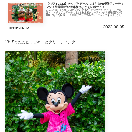
【ハワイ2022】チップとデールにはさまれ超密グリーティ
ング！登場場所や混雑状況などをレポート！
こんにちは！いつもブログを読んで頂き、ありがとうございます。今回
は・・・ チップとデールにはさまれ超密グリーティング！登場場所や混
雑状況などをレポート！前回はマックスのグリーティングを紹介しまし
た。▶ アウラニにマックスが登場！混雑状況などグリーティングの様子
をレポート！ものすごく空いていてすぐ会え...
2022.08.05
meri-trip.jp
13:15またまたミッキーとグリーティング