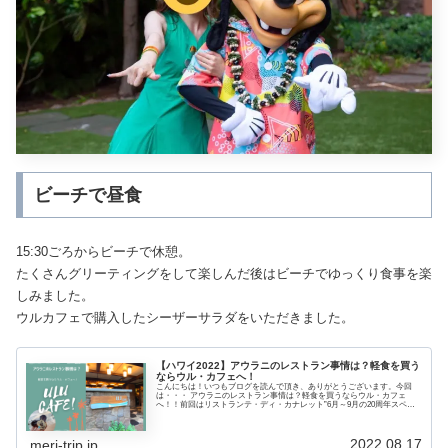
ビーチで昼食
15:30ごろからビーチで休憩。
たくさんグリーティングをして楽しんだ後はビーチでゆっくり食事を楽
しみました。
ウルカフェで購入したシーザーサラダをいただきました。
【ハワイ2022】アウラニのレストラン事情は？軽食を買う
ならウル・カフェへ！
こんにちは！いつもブログを読んで頂き、ありがとうございます。今回
は・・・ アウラニのレストラン事情は？軽食を買うならウル・カフェ
へ！！前回はリストランテ・ディ・カナレット”6月～9月の20周年スペシ
ャルセットを紹介しました。➤東京ディズニーシー“リストランテ・デ
ィ・カナレット”6月～9月の20周年ス...
2022.08.17
meri-trip.jp