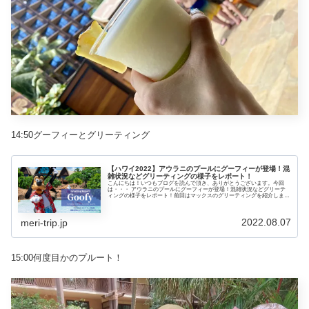
14:50グーフィーとグリーティング
【ハワイ2022】アウラニのプールにグーフィーが登場！混
雑状況などグリーティングの様子をレポート！
こんにちは！いつもブログを読んで頂き、ありがとうございます。今回
は・・・ アウラニのプールにグーフィーが登場！混雑状況などグリーテ
ィングの様子をレポート！前回はマックスのグリーティングを紹介しまし
た。▶ チップとデールにはさまれ超密グリーティング！登場場所や混雑
状況などをレポート！めちゃくちゃ密な時...
2022.08.07
meri-trip.jp
15:00何度目かのプルート！