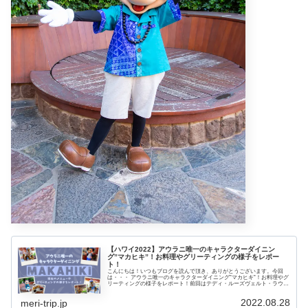
【ハワイ2022】アウラニ唯一のキャラクターダイニン
グ”マカヒキ”！お料理やグリーティングの様子をレポー
ト！
こんにちは！いつもブログを読んで頂き、ありがとうございます。今回
は・・・ アウラニ唯一のキャラクターダイニング”マカヒキ”！お料理やグ
リーティングの様子をレポート！前回はテディ・ルーズヴェルト・ラウン
ジの20周年メニューを紹介しました。➤ アウラニ1ベッド“スタンダード・
ビュー”のお部屋レポート！眺...
2022.08.28
meri-trip.jp