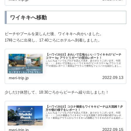
ワイキキへ移動
ビーチやプールを楽しんだ後、ワイキキへ向かいました。
17時ごろに出発し、17:40ごろにホテルへ到着しました。
【ハワイ2022】きれいで立地もいい！ワイキキの”ビーチ
コマー by アウトリガー”の宿泊レポート！
こんにちは！いつもブログを読んで頂き、ありがとうございます。今回
は・・・ きれいで立地もいい！ワイキキの”ビーチコマー by アウトリガ
ー”の宿泊レポート！前回はアウラニで便利なフォトパスを紹介しまし
た。➤ DLRのアプリから簡単ダウンロード！アウラニのフォトパス購入方
法！こんなにたくさん写真を撮っ...
2022.09.13
meri-trip.jp
少しだけ休憩して、18:30ごろからビーチへ繰り出しました！
【ハワイ2022】コロナ禍後もワイキキビーチは大混雑？夕
方や朝の様子をレポート！
こんにちは！いつもブログを読んで頂き、ありがとうございます。今回
は・・・ コロナ禍後もワイキキビーチは大混雑？夕方や朝の様子をレポ
ート！前回はアウラニからワイキキへの移動とワイキキのホテルを紹介し
ました。➤ きれいで立地もいい！ワイキキの”ビーチコマー by アウトリガ
ー”の宿泊レポート！今回一番安...
2022.09.15
meri-trip.jp