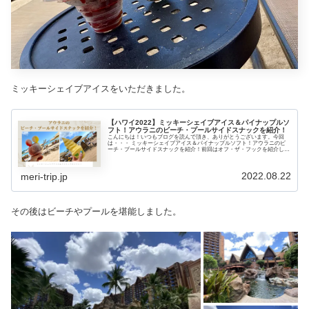
ミッキーシェイブアイスをいただきました。
【ハワイ2022】ミッキーシェイブアイス＆パイナップルソ
フト！アウラニのビーチ・プールサイドスナックを紹介！
こんにちは！いつもブログを読んで頂き、ありがとうございます。今回
は・・・ ミッキーシェイブアイス＆パイナップルソフト！アウラニのビ
ーチ・プールサイドスナックを紹介！前回はオフ・ザ・フックを紹介しま
した。➤ アウラニでハワイの伝統料理やカクテルが楽しめる！”オフ・
ザ・フック”をレポート！アヒポケがめち...
2022.08.22
meri-trip.jp
その後はビーチやプールを堪能しました。