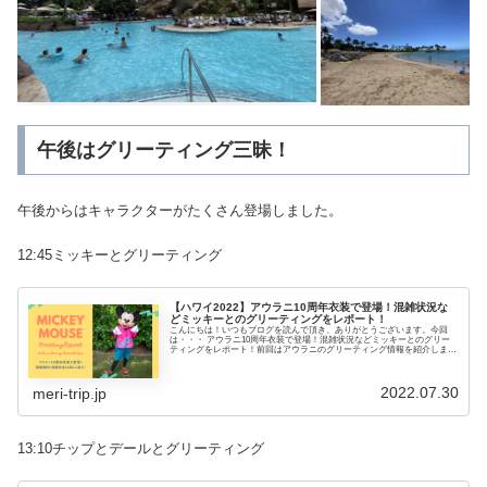
午後はグリーティング三昧！
午後からはキャラクターがたくさん登場しました。
12:45ミッキーとグリーティング
【ハワイ2022】アウラニ10周年衣装で登場！混雑状況な
どミッキーとのグリーティングをレポート！
こんにちは！いつもブログを読んで頂き、ありがとうございます。今回
は・・・ アウラニ10周年衣装で登場！混雑状況などミッキーとのグリー
ティングをレポート！前回はアウラニのグリーティング情報を紹介しまし
た。▶ どんなキャラクターに会える？コロナ前とどう変わった？アウラ
ニのグリーティング情報！日本人が少な...
2022.07.30
meri-trip.jp
13:10チップとデールとグリーティング