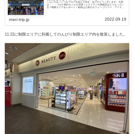
こんにちは！いつもブログを読んで頂き、ありがとうございます。今回
は・・・ コロナ禍のホノルル空港！レストランや免税店はどうなってい
る？制限エリアをレポート！前回は人気のカフェ”ヘブンリー・アイラン
ド・ライフ・スタイルを紹介しました。➤ワイキキで人気のカフェ”ヘブ
ンリー・アイランド・ライフ・スタイル”...
2022.09.19
meri-trip.jp
11:22に制限エリアに到着してのんびり制限エリア内を散策しました。